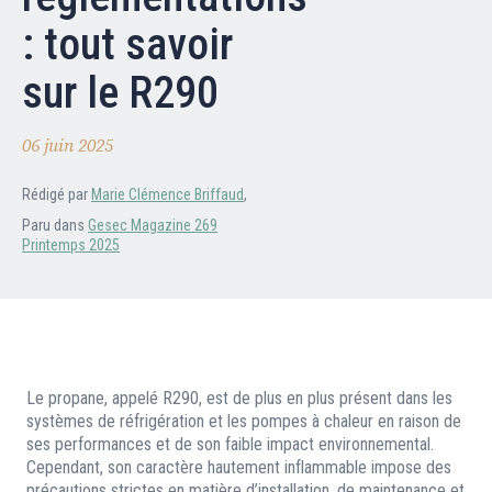
Nos partenaires
: tout savoir
Clients professionnels
sur le R290
Blog
06 juin 2025
Nous rejoindre
Rédigé par
Marie Clémence Briffaud
,
Extranet
Paru dans
Gesec Magazine 269
Printemps 2025
Les maîtres du bain
Nous contacter
FAQ
Le propane, appelé R290, est de plus en plus présent dans les
systèmes de réfrigération et les pompes à chaleur en raison de
ses performances et de son faible impact environnemental.
Cependant, son caractère hautement inflammable impose des
précautions strictes en matière d’installation, de maintenance et