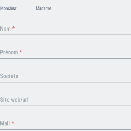
Nos partenaires
Monsieur
Madame
Clients professionnels
Nom
*
Blog
Prénom
*
Nous rejoindre
Extranet
Les maîtres du bain
Société
Nous contacter
FAQ
Site web/url
Mail
*