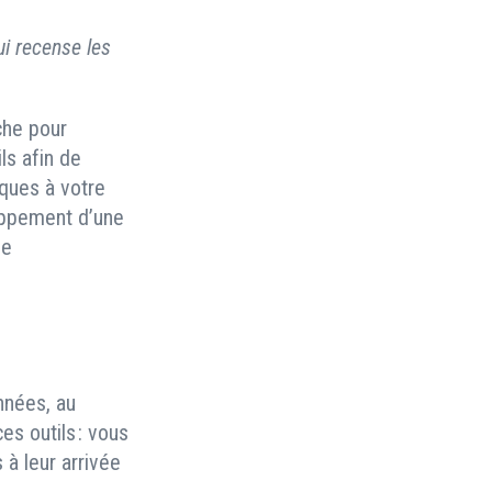
i recense les
che pour
ls afin de
ques à votre
oppement d’une
le
nnées, au
es outils : vous
 à leur arrivée