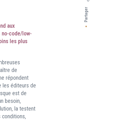
Partager
ond aux
s no-code/low-
oins les plus
ombreuses
aître de
 ne répondent
e les éditeurs de
isque est de
un besoin,
tion, la testent
 conditions,