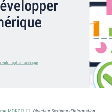
développer
Clients professionnels
umérique
Blog
 votre agilité numérique
ôme MORDELET
,
Directeur Système d’Information