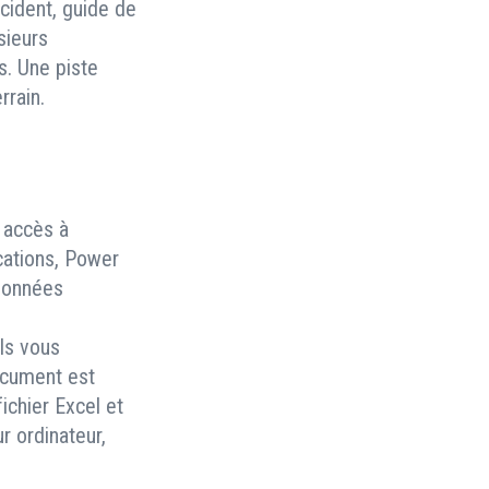
ncident, guide de
sieurs
. Une piste
rrain.
 accès à
ications, Power
 données
ls vous
ocument est
ichier Excel et
r ordinateur,