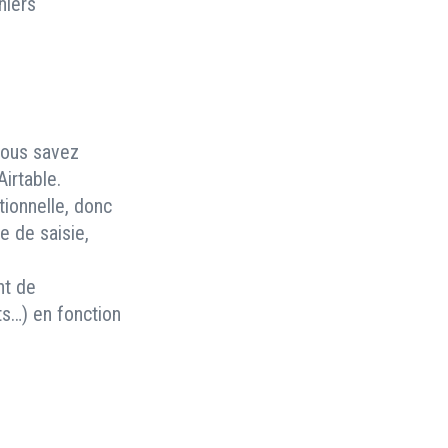
hiers
 vous savez
irtable.
ionnelle, donc
e de saisie,
nt de
ts…) en fonction