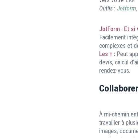
vers votre ERP.
Outils :
Jotform
JotForm :
Et si
Facilement intég
complexes et de 
Les + :
Peut app
devis, calcul d’
rendez-vous.
Collabore
À mi-chemin ent
travailler à plu
images, document