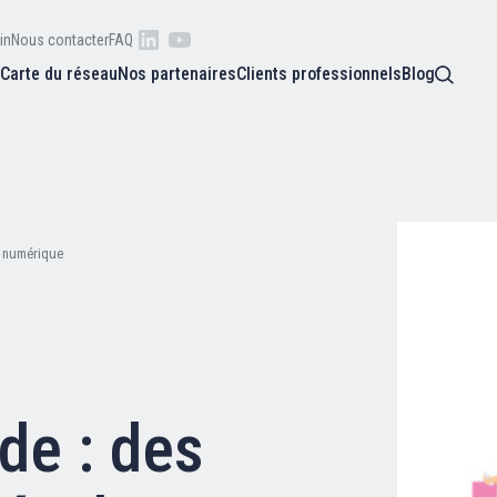
in
Nous contacter
FAQ
s
Carte du réseau
Nos partenaires
Clients professionnels
Blog
 raison
he
Qui sommes-nous ?
oire
é numérique
Nos adhérents
Carte du réseau
de : des
Nos partenaires