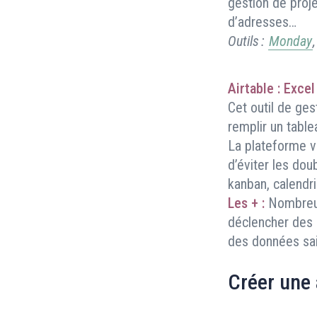
gestion de projet
d’adresses…
Outils :
Monday
Airtable : Exce
Cet outil de ges
remplir un table
La plateforme v
d’éviter les dou
kanban, calendri
Les + :
Nombreus
déclencher des a
des données sai
Créer une 