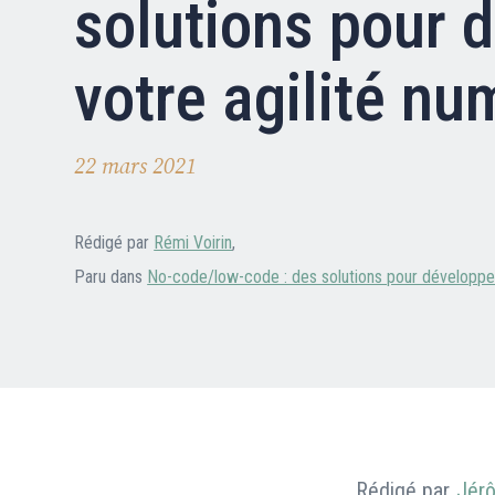
solutions pour 
Nous contacter
FAQ
votre agilité n
22 mars 2021
Rédigé par
Rémi Voirin
,
Paru dans
No-code/low-code : des solutions pour développer
Rédigé par
Jér