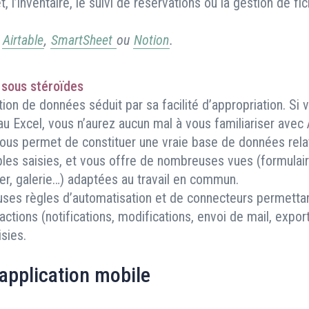
, l’inventaire, le suivi de réservations ou la gestion de fic
,
Airtable
,
SmartSheet
ou
Notion
.
l sous stéroïdes
tion de données séduit par sa facilité d’appropriation. Si
au Excel, vous n’aurez aucun mal à vous familiariser avec A
ous permet de constituer une vraie base de données relat
bles saisies, et vous offre de nombreuses vues (formulair
er, galerie…) adaptées au travail en commun.
es règles d’automatisation et de connecteurs permetta
ctions (notifications, modifications, envoi de mail, expor
sies.
application mobile