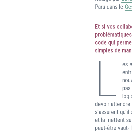
Paru dans le
Ge
Et si vos colla
problématiques 
code qui permet
simples de man
L
es e
entr
nouv
pas 
logi
devoir attendre
s’assurent qu’il
et la mettent su
peut-être vaut-