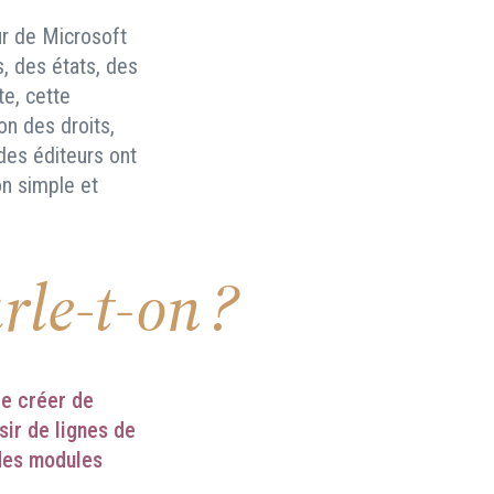
eur de Microsoft
, des états, des
te, cette
on des droits,
 des éditeurs ont
on simple et
rle-t-on ?
de créer de
sir de lignes de
 des modules