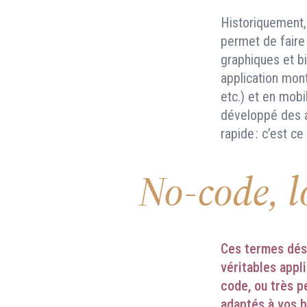
Historiquement, 
permet de faire
graphiques et bi
application mon
etc.) et en mobi
développé des a
rapide : c’est ce
No-code, l
Ces termes dési
véritables appl
code, ou très p
adaptés à vos b