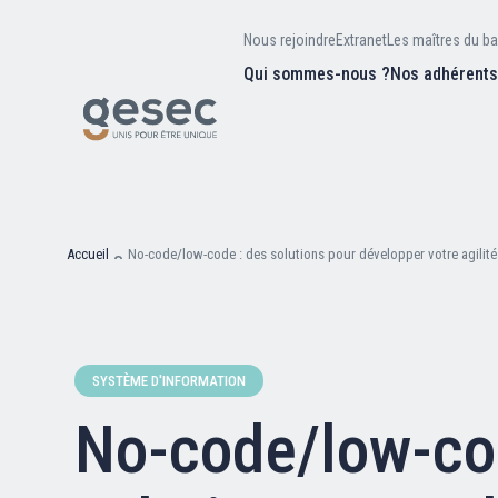
Nous rejoindre
Extranet
Les maîtres du ba
Qui sommes-nous ?
Nos adhérent
Nos missions
Valeurs et
d’être
Recherc
Notre équipe
Notre hist
Accueil
No-code/low-code : des solutions pour développer votre agilit
Nous rejoindre
SYSTÈME D'INFORMATION
Extranet
No-code/low-co
Les maîtres du bain