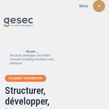
Menu
Recherche
Accueil
Structurer, développer, transmettre :
comment la holding transforme votre
entreprise
Qui sommes-nous ?
ÉCLAIRAGE TRANSMISSION
Structurer,
Nos adhérents
développer,
Carte du réseau