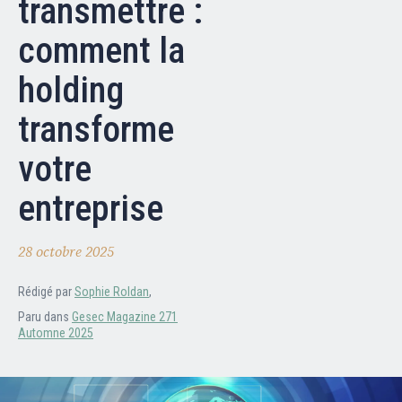
transmettre :
Nos partenaires
comment la
Clients professionnels
holding
Blog
transforme
votre
Nous rejoindre
Extranet
entreprise
Les maîtres du bain
Nous contacter
28 octobre 2025
FAQ
Rédigé par
Sophie Roldan
,
Paru dans
Gesec Magazine 271
Automne 2025