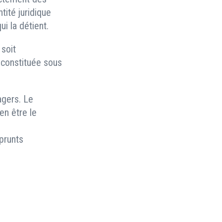
tité juridique
ui la détient.
 soit
 constituée sous
agers. Le
en être le
prunts