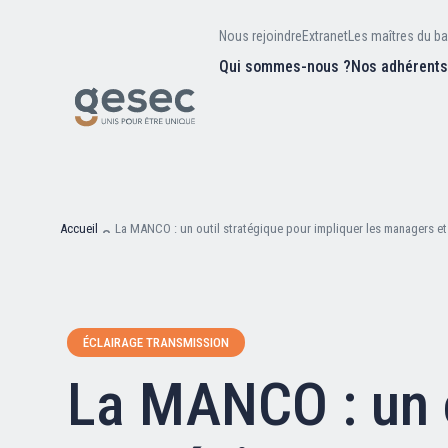
Nous rejoindre
Extranet
Les maîtres du ba
Qui sommes-nous ?
Nos adhérent
Nos missions
Valeurs et
d’être
Recherc
Notre équipe
Notre hist
Accueil
La MANCO : un outil stratégique pour impliquer les managers et 
Nous rejoindre
ÉCLAIRAGE TRANSMISSION
Extranet
La MANCO : un o
Les maîtres du bain