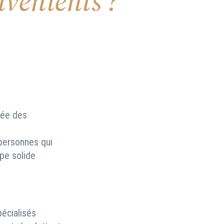
nvénients ?
tée des
 personnes qui
pe solide
pécialisés