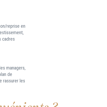
on/reprise en
vestissement,
s cadres
 des managers,
plan de
e rassurer les