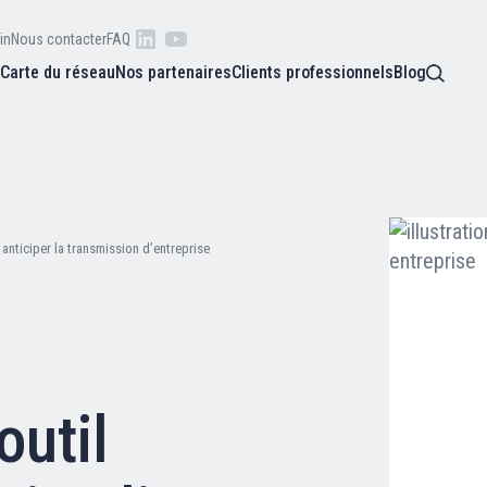
in
Nous contacter
FAQ
s
Carte du réseau
Nos partenaires
Clients professionnels
Blog
 raison
he
Qui sommes-nous ?
oire
anticiper la transmission d’entreprise
Nos adhérents
Carte du réseau
util
Nos partenaires