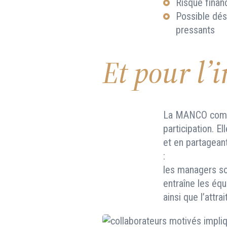
Risque finan
Possible dés
pressants
Et pour l’
La MANCO complè
participation. E
et en partagean
:
les managers son
entraîne les équ
ainsi que l’attr