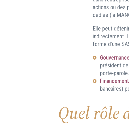
actions ou des p
dédiée (la MANCO
Elle peut déteni
indirectement. 
forme d’une SAS.
Gouvernanc
président de
porte-parole.
Financemen
bancaires) po
Quel rôle 