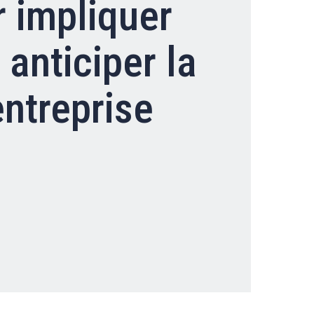
r impliquer
Clients professionnels
anticiper la
entreprise
Blog