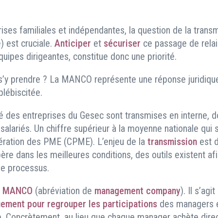
ises familiales et indépendantes, la question de la trans
) est cruciale.
Anticiper
et
sécuriser
ce passage de relai
quipes dirigeantes, constitue donc une priorité.
y prendre ? La MANCO représente une réponse juridique 
plébiscitée.
ié des entreprises du Gesec sont transmises en interne, 
 salariés. Un chiffre supérieur à la moyenne nationale qui 
ération des PME (CPME). L’enjeu de la
transmission
est d
père dans les meilleures conditions, des outils existent af
le processus.
a
MANCO
(abréviation de
management company
). Il s’agi
ement pour regrouper les participations
des managers et
se. Concrètement, au lieu que chaque manager achète dir