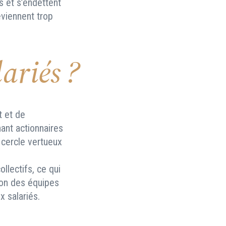
 et s’endettent
eviennent trop
lariés ?
t et de
nant actionnaires
 cercle vertueux
llectifs, ce qui
tion des équipes
x salariés.