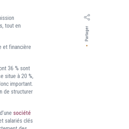
mission
s, tout en
Partager
et financière
dont 36 % sont
se situe à 20 %,
onc important.
in de structurer
t d’une
société
 salariés clés
ectement des