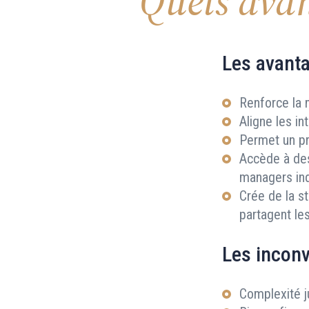
Quels avan
Les avant
Renforce la 
Aligne les i
Permet un pr
Accède à des
managers ind
Crée de la s
partagent le
Les incon
Complexité j