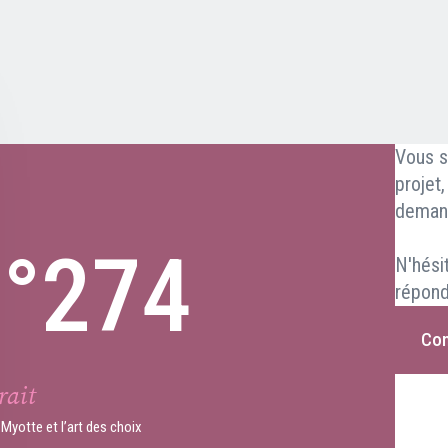
Vous s
projet
deman
n°274
N'hési
répond
Con
rait
Myotte et l’art des choix