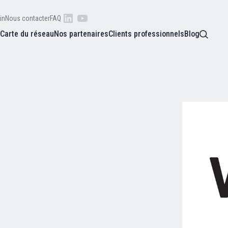
in
Nous contacter
FAQ
s
Carte du réseau
Nos partenaires
Clients professionnels
Blog
 raison
he
Qui sommes-nous ?
oire
Nos adhérents
Carte du réseau
Nos partenaires