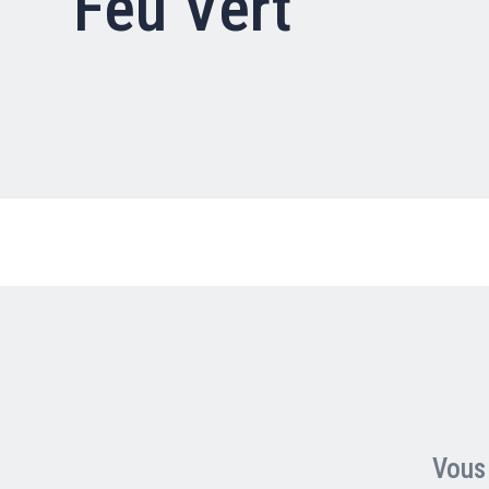
Feu Vert
Nous contacter
FAQ
Vous