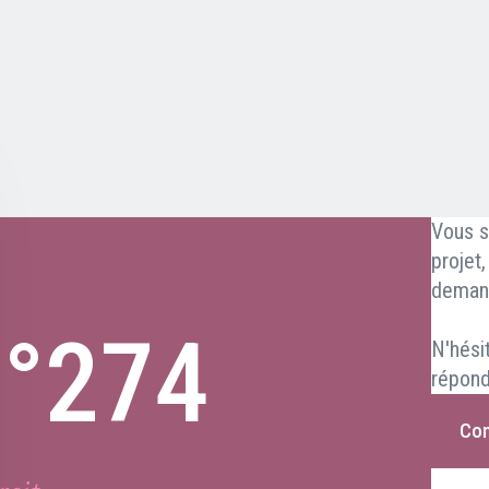
Vous s
projet
deman
n°274
N'hési
répond
Con