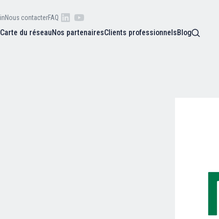
in
Nous contacter
FAQ
s
Carte du réseau
Nos partenaires
Clients professionnels
Blog
 raison
he
Qui sommes-nous ?
oire
Nos adhérents
Carte du réseau
Nos partenaires