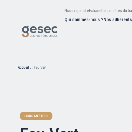
Nous rejoindre
Extranet
Les maîtres du ba
Qui sommes-nous ?
Nos adhérent
Nos missions
Valeurs et
d’être
Recherc
Notre équipe
Notre hist
Accueil
Feu Vert
Nous rejoindre
Extranet
HORS MÉTIERS
Les maîtres du bain