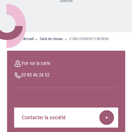
Saone
Nos partenaires
Clients professionnels
Blog
Accueil
Carte du réseau
ETABLISSEMENTS MOREAU
Nous rejoindre
Extranet
Voir sur la carte
Les maîtres du bain
03 85 46 24 52
Nous contacter
FAQ
Contacter la société