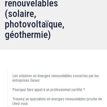
renouvelables
Nos partenaires
(solaire,
Clients professionnels
photovoltaïque,
Blog
géothermie)
Nous rejoindre
Extranet
Les maîtres du bain
Nous contacter
FAQ
Les solutions en énergies renouvelables couvertes par les
entreprises Gesec
Pourquoi faire appel à un professionnel certifié ?
Trouvez un spécialiste en énergies renouvelables proche de
chez vous