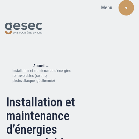
Menu
Recherche
Accueil
Installation et maintenance d’énergies
renouvelables (solaire,
photovoltaïque, géothermie)
Installation et
Qui sommes-nous ?
maintenance
Nos adhérents
d’énergies
Carte du réseau