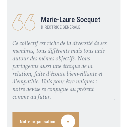
Marie-Laure Socquet
DIRECTRICE GÉNÉRALE
Ce collectif est riche de la diversité de ses
Offra
membres, tous différents mais tous unis
adhér
autour des mêmes objectifs. Nous
de le
partageons aussi une éthique de la
où l'
relation, faite d'écoute bienveillante et
const
d'empathie. Unis pour être uniques :
socia
notre devise se conjugue au présent
toujo
comme au futur.
force
Notre organisation