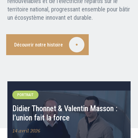
renouvelables et de l’électricité répartis sur le
Nos partenaires
territoire national, progressant ensemble pour bâtir
un écosystème innovant et durable.
Clients professionnels
Blog
Découvrir notre histoire
Nous rejoindre
Extranet
Les maîtres du bain
Nous contacter
FAQ
PORTRAIT
Didier Thonnet & Valentin Masson :
l’union fait la force
14 avril 2026