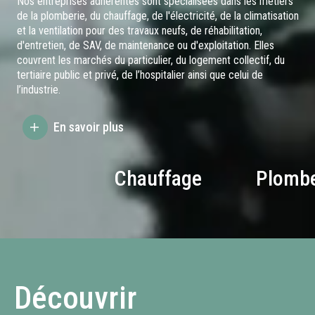
Nos entreprises adhérentes sont spécialisées dans les métiers
de la plomberie, du chauffage, de l'électricité, de la climatisation
et la ventilation pour des travaux neufs, de réhabilitation,
d'entretien, de SAV, de maintenance ou d'exploitation. Elles
couvrent les marchés du particulier, du logement collectif, du
tertiaire public et privé, de l’hospitalier ainsi que celui de
l’industrie.
En savoir plus
Chauffage
Plombe
Découvrir