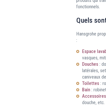
produits qui tr
fonctionnels.
Quels sont
Hansgrohe pro
:
Espace lava
vasques, mit
Douches
: d
latérales, s
caniveaux de
Toilettes
: r
Bain
: robine
Accessoires
douche, etc.