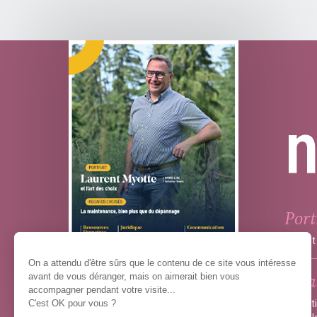
Port
Laurent 
Écla
Version en ligne
Inspecti