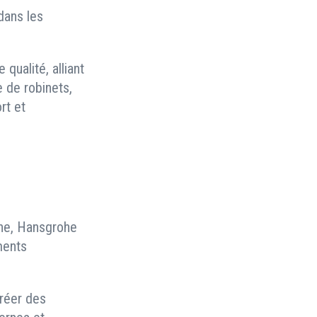
dans les
qualité, alliant
e de robinets,
rt et
sine, Hansgrohe
ments
réer des