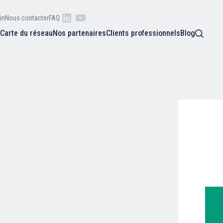
in
Nous contacter
FAQ
s
Carte du réseau
Nos partenaires
Clients professionnels
Blog
 raison
he
Qui sommes-nous ?
oire
Nos adhérents
Carte du réseau
Nos partenaires