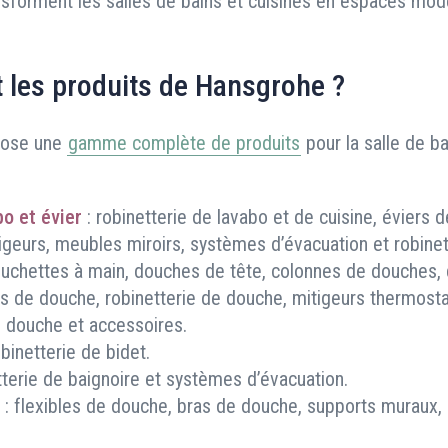
ansforment les salles de bains et cuisines en espaces mod
 les produits de Hansgrohe ?
pose une
gamme complète de produits
pour la salle de ba
bo et évier
: robinetterie de lavabo et de cuisine, éviers d
igeurs, meubles miroirs, systèmes d’évacuation et robinets
ouchettes à main, douches de tête, colonnes de douches,
ets de douche, robinetterie de douche, mitigeurs thermosta
 douche et accessoires.
obinetterie de bidet.
tterie de baignoire et systèmes d’évacuation.
: flexibles de douche, bras de douche, supports muraux,