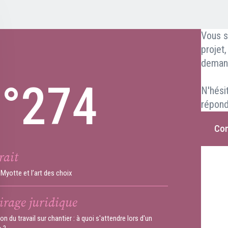
Vous s
projet
deman
n°274
N'hési
répond
Con
rait
Myotte et l’art des choix
irage juridique
on du travail sur chantier : à quoi s'attendre lors d'un