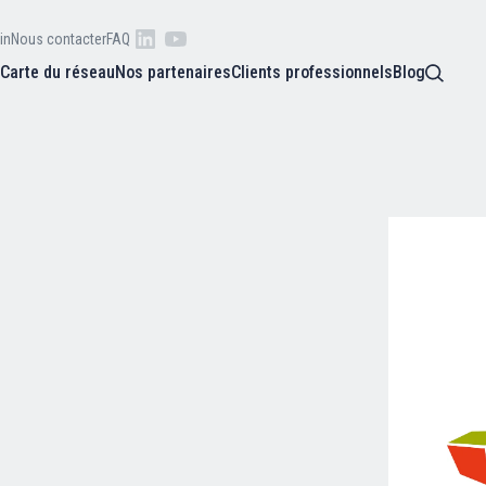
in
Nous contacter
FAQ
s
Carte du réseau
Nos partenaires
Clients professionnels
Blog
 raison
he
Qui sommes-nous ?
oire
Nos adhérents
Carte du réseau
Nos partenaires