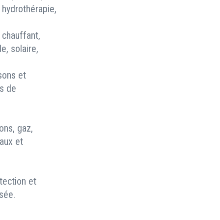
 hydrothérapie,
 chauffant,
e, solaire,
isons et
es de
ons, gaz,
eaux et
tection et
isée.