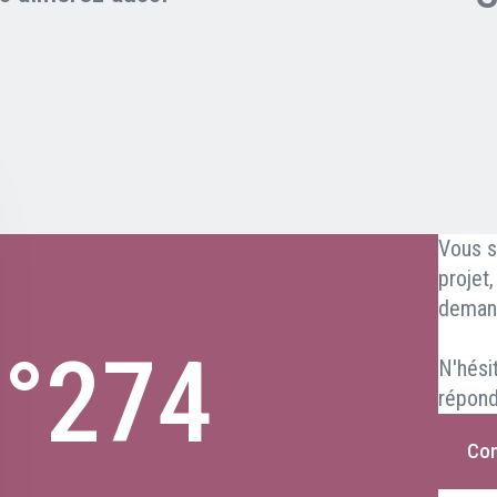
Vous s
projet
deman
n°274
N'hési
répond
Con