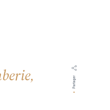
mberie,
Partager