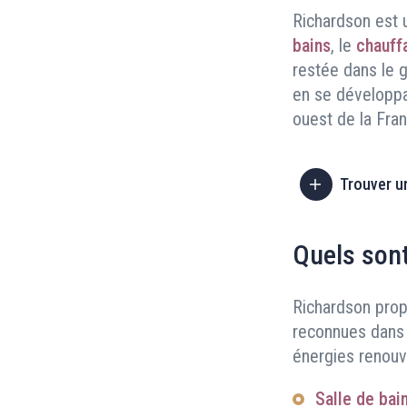
Richardson est u
bains
, le
chauff
restée dans le g
en se développan
ouest de la Fran
Trouver u
Quels sont
Richardson pro
reconnues dans l
énergies renouv
Salle de bain