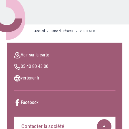
Nos partenaires
Clients professionnels
Accueil
Carte du réseau
VERTENER
Blog
Nous rejoindre
Voir sur la carte
Extranet
05 40 80 43 00
Les maîtres du bain
Nous contacter
vertener.fr
FAQ
Facebook
Contacter la société