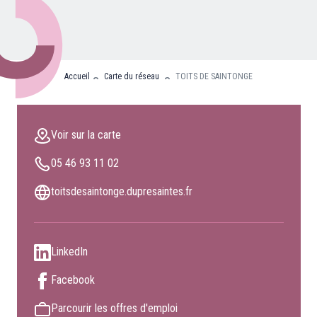
Nos partenaires
Clients professionnels
Accueil
Carte du réseau
TOITS DE SAINTONGE
Blog
Nous rejoindre
Voir sur la carte
Extranet
05 46 93 11 02
Les maîtres du bain
Nous contacter
toitsdesaintonge.dupresaintes.fr
FAQ
LinkedIn
Facebook
Parcourir les offres d'emploi