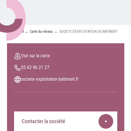
Nos partenaires
Clients professionnels
Accueil
Carte du réseau
SOCIETE D’EXPLOITATION DU BATIMENT
Blog
Nous rejoindre
Voir sur la carte
Extranet
05 62 96 21 27
Les maîtres du bain
Nous contacter
societe-exploitation-batiment.fr
FAQ
Contacter la société