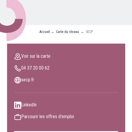
Nos partenaires
Clients professionnels
Accueil
Carte du réseau
SECP
Blog
Nous rejoindre
Voir sur la carte
Extranet
04 37 20 00 62
Les maîtres du bain
Nous contacter
secp.fr
FAQ
LinkedIn
Parcourir les offres d'emploi