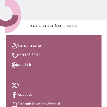
Nos partenaires
Clients professionnels
Accueil
Carte du réseau
SAVETEC
Blog
Nous rejoindre
Voir sur la carte
Extranet
02 99 85 63 61
Les maîtres du bain
Nous contacter
satel35.fr
FAQ
X
Facebook
Parcourir les offres d'emploi