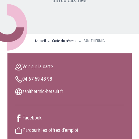
34160 Castries
Nos partenaires
Clients professionnels
Blog
Accueil
Carte du réseau
SANITHERMIC
Nous rejoindre
Extranet
Voir sur la carte
Les maîtres du bain
04 67 59 48 98
Nous contacter
FAQ
sanithermic-herault.fr
Facebook
Parcourir les offres d'emploi