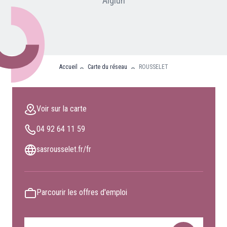
Aiglun
Nos partenaires
Clients professionnels
Blog
Accueil
Carte du réseau
ROUSSELET
Nous rejoindre
Extranet
Voir sur la carte
Les maîtres du bain
04 92 64 11 59
Nous contacter
FAQ
sasrousselet.fr/fr
Parcourir les offres d'emploi