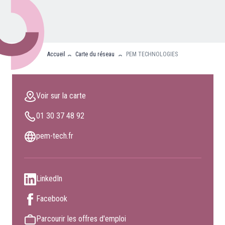
Nos partenaires
Clients professionnels
Accueil
Carte du réseau
PEM TECHNOLOGIES
Blog
Nous rejoindre
Voir sur la carte
Extranet
01 30 37 48 92
Les maîtres du bain
Nous contacter
pem-tech.fr
FAQ
LinkedIn
Facebook
Parcourir les offres d'emploi