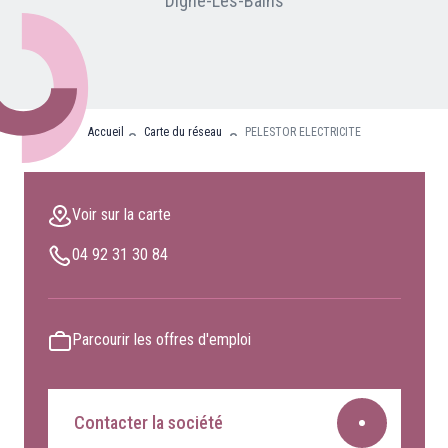
Digne-Les-Bains
Nos partenaires
Clients professionnels
Blog
Accueil
Carte du réseau
PELESTOR ELECTRICITE
Nous rejoindre
Extranet
Voir sur la carte
Les maîtres du bain
04 92 31 30 84
Nous contacter
FAQ
Parcourir les offres d'emploi
Contacter la société