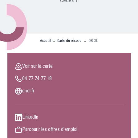
Cedex 1
Nos partenaires
Clients professionnels
Blog
Accueil
Carte du réseau
ORIOL
Nous rejoindre
Extranet
Voir sur la carte
Les maîtres du bain
04 77 74 77 18
Nous contacter
FAQ
oriol.fr
LinkedIn
Parcourir les offres d'emploi