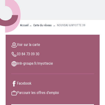
Nos partenaires
Clients professionnels
Accueil
Carte du réseau
NOUVEAU & MYOTTE 39
Blog
Nous rejoindre
Voir sur la carte
Extranet
03 84 73 09 30
Les maîtres du bain
Nous contacter
lmh-groupe.fr/myottecie
FAQ
Facebook
Parcourir les offres d'emploi