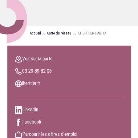
Nos partenaires
Clients professionnels
Accueil
Carte du réseau
LHERITIER HABITAT
Blog
Nous rejoindre
Voir sur la carte
Extranet
03 29 89 82 08
Les maîtres du bain
Nous contacter
lheritier.fr
FAQ
LinkedIn
Facebook
Parcourir les offres d'emploi