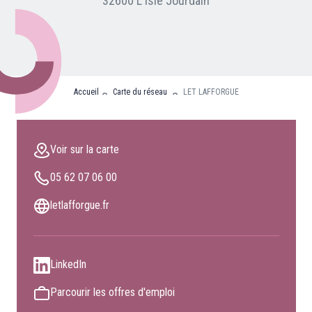
32600 L Isle Jourdain
Nos partenaires
Clients professionnels
Blog
Accueil
Carte du réseau
LET LAFFORGUE
Nous rejoindre
Extranet
Voir sur la carte
Les maîtres du bain
05 62 07 06 00
Nous contacter
FAQ
letlafforgue.fr
LinkedIn
Parcourir les offres d'emploi