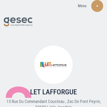
Menu
Recherche
Qui sommes-nous ?
Nos adhérents
LET LAFFORGUE
Carte du réseau
15 Rue Du Commandant Cousteau , Zac De Pont Peyrin,