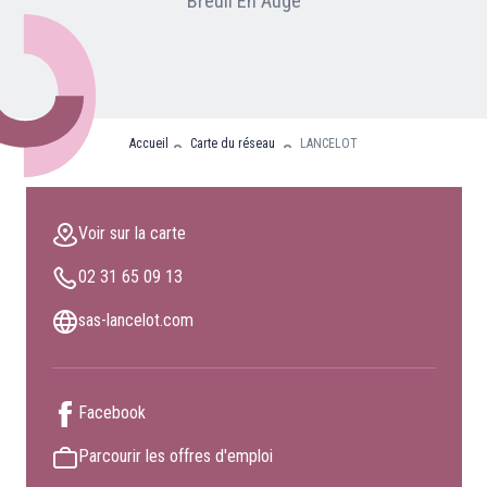
Breuil En Auge
Nos partenaires
Clients professionnels
Blog
Accueil
Carte du réseau
LANCELOT
Nous rejoindre
Extranet
Voir sur la carte
Les maîtres du bain
02 31 65 09 13
Nous contacter
FAQ
sas-lancelot.com
Facebook
Parcourir les offres d'emploi