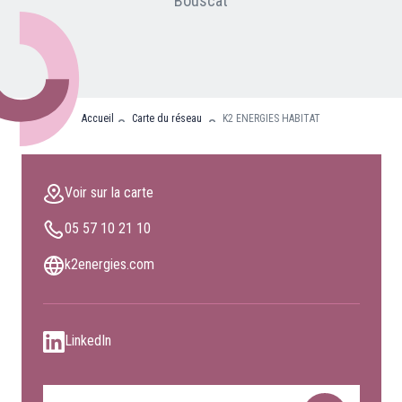
Bouscat
Nos partenaires
Clients professionnels
Blog
Accueil
Carte du réseau
K2 ENERGIES HABITAT
Nous rejoindre
Extranet
Voir sur la carte
Les maîtres du bain
05 57 10 21 10
Nous contacter
FAQ
k2energies.com
LinkedIn