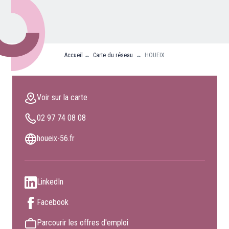
Nos partenaires
Clients professionnels
Accueil
Carte du réseau
HOUEIX
Blog
Nous rejoindre
Voir sur la carte
Extranet
02 97 74 08 08
Les maîtres du bain
Nous contacter
houeix-56.fr
FAQ
LinkedIn
Facebook
Parcourir les offres d'emploi