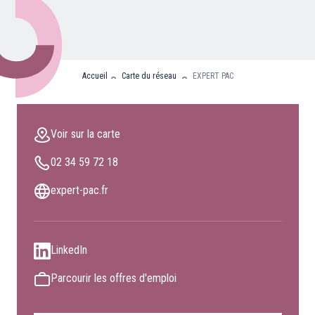
Nos partenaires
Clients professionnels
Accueil
Carte du réseau
EXPERT PAC
Blog
Nous rejoindre
Voir sur la carte
Extranet
02 34 59 72 18
Les maîtres du bain
Nous contacter
expert-pac.fr
FAQ
LinkedIn
Parcourir les offres d'emploi