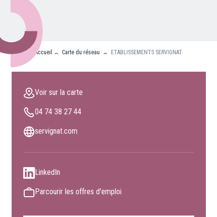
Nos partenaires
Clients professionnels
Accueil
Carte du réseau
ETABLISSEMENTS SERVIGNAT
Blog
Nous rejoindre
Voir sur la carte
Extranet
04 74 38 27 44
Les maîtres du bain
Nous contacter
servignat.com
FAQ
LinkedIn
Parcourir les offres d'emploi