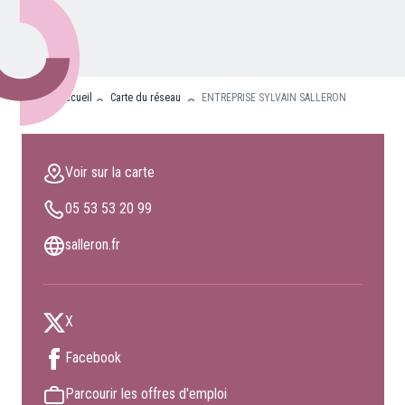
Nos partenaires
Clients professionnels
Accueil
Carte du réseau
ENTREPRISE SYLVAIN SALLERON
Blog
Nous rejoindre
Voir sur la carte
Extranet
05 53 53 20 99
Les maîtres du bain
Nous contacter
salleron.fr
FAQ
X
Facebook
Parcourir les offres d'emploi