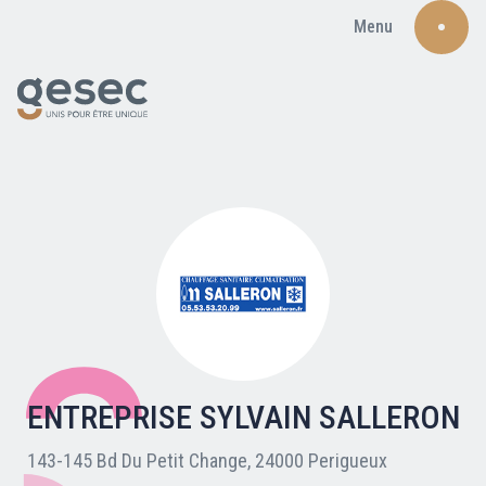
Menu
Recherche
Qui sommes-nous ?
Nos adhérents
ENTREPRISE SYLVAIN SALLERON
Carte du réseau
143-145 Bd Du Petit Change, 24000 Perigueux