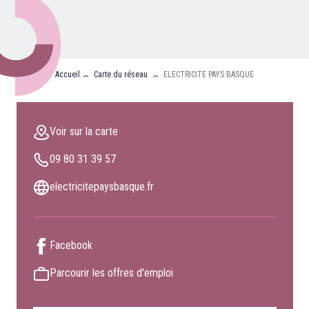
Nos partenaires
Clients professionnels
Accueil
Carte du réseau
ELECTRICITE PAYS BASQUE
Blog
Nous rejoindre
Voir sur la carte
Extranet
09 80 31 39 57
Les maîtres du bain
Nous contacter
electricitepaysbasque.fr
FAQ
Facebook
Parcourir les offres d'emploi