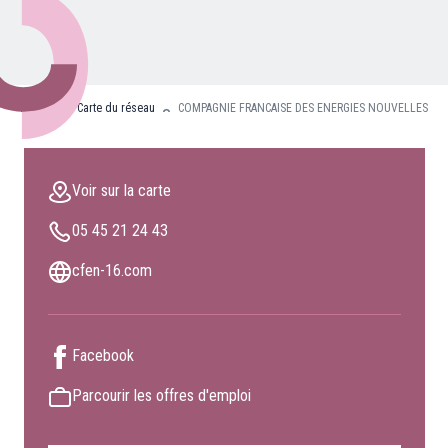
Nos partenaires
Clients professionnels
Accueil
Carte du réseau
COMPAGNIE FRANCAISE DES ENERGIES NOUVELLES
Blog
Nous rejoindre
Voir sur la carte
Extranet
05 45 21 24 43
Les maîtres du bain
Nous contacter
cfen-16.com
FAQ
Facebook
Parcourir les offres d'emploi