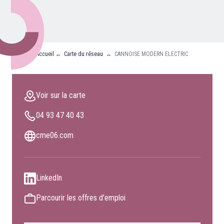
Nos partenaires
Clients professionnels
Accueil
Carte du réseau
CANNOISE MODERN ELECTRIC
Blog
Nous rejoindre
Voir sur la carte
Extranet
04 93 47 40 43
Les maîtres du bain
Nous contacter
cme06.com
FAQ
LinkedIn
Parcourir les offres d'emploi