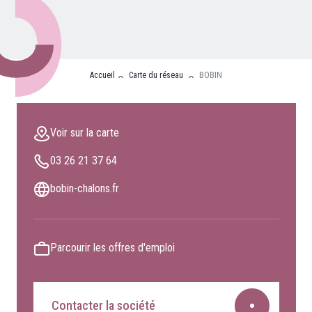
Nos partenaires
Clients professionnels
Accueil
Carte du réseau
BOBIN
Blog
Nous rejoindre
Voir sur la carte
Extranet
03 26 21 37 64
Les maîtres du bain
Nous contacter
bobin-chalons.fr
FAQ
Parcourir les offres d'emploi
Contacter la société