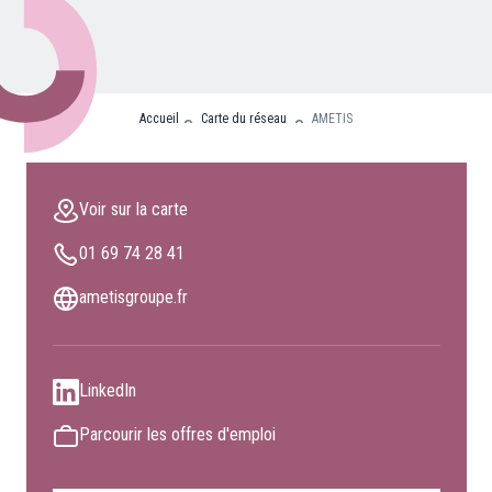
Nos partenaires
Clients professionnels
Accueil
Carte du réseau
AMETIS
Blog
Nous rejoindre
Voir sur la carte
Extranet
01 69 74 28 41
Les maîtres du bain
Nous contacter
ametisgroupe.fr
FAQ
LinkedIn
Parcourir les offres d'emploi