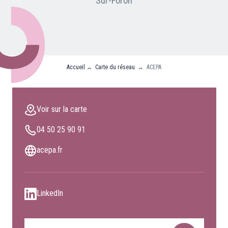
Sur-Foron
Nos partenaires
Clients professionnels
Blog
Accueil
Carte du réseau
ACEPA
Nous rejoindre
Extranet
Voir sur la carte
Les maîtres du bain
04 50 25 90 91
Nous contacter
FAQ
acepa.fr
LinkedIn