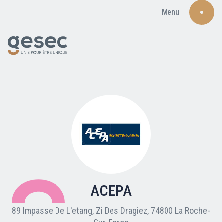
Menu
Recherche
Qui sommes-nous ?
Nos adhérents
ACEPA
Carte du réseau
89 Impasse De L'etang, Zi Des Dragiez, 74800 La Roche-