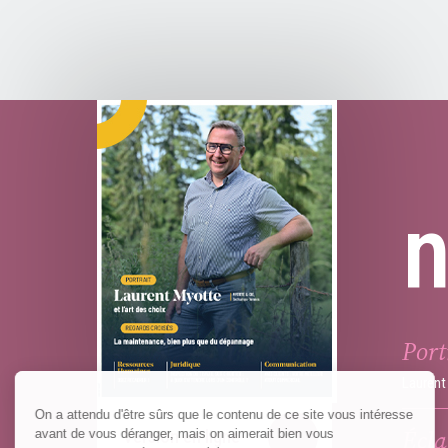
Port
Laurent 
Écla
Version en ligne