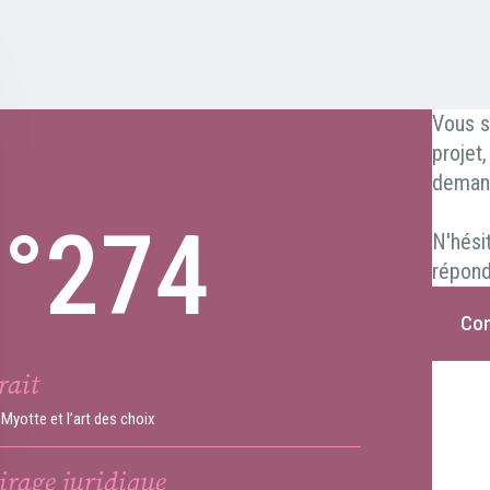
Vous s
projet
deman
n°274
N'hési
répond
Con
rait
Myotte et l’art des choix
irage juridique