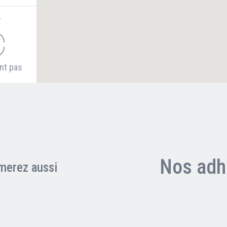
V
ent pas
Nos adh
merez aussi