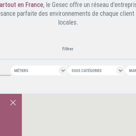
artout en France
, le Gesec offre un réseau d’entrepri
ssance parfaite des environnements de chaque client e
Clients professionnels
locales.
Blog
Filtrer
MÉTIERS
SOUS CATÉGORIES
MA