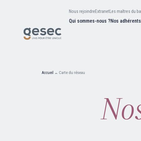
Nous rejoindre
Extranet
Les maîtres du ba
Qui sommes-nous ?
Nos adhérent
Nos missions
Valeurs et
d’être
Recherc
Notre équipe
Notre hist
Accueil
Carte du réseau
Nos
Nous rejoindre
Extranet
Les maîtres du bain