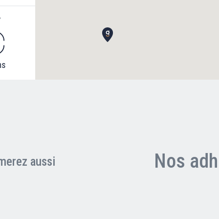
V
ms
Nos adh
merez aussi