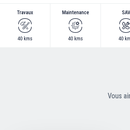
Travaux
Maintenance
SA
40 kms
40 kms
40 k
Vous ai