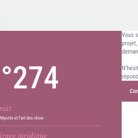
Vous s
projet
deman
n°274
N'hési
répond
Con
rait
Myotte et l’art des choix
irage juridique