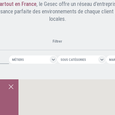
artout en France
, le Gesec offre un réseau d’entrepri
ssance parfaite des environnements de chaque client e
Clients professionnels
locales.
Blog
Filtrer
MÉTIERS
SOUS CATÉGORIES
MA