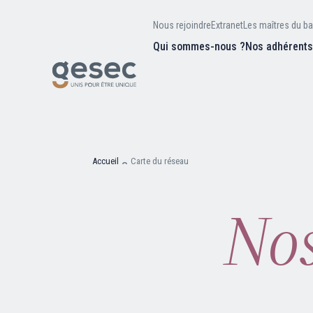
Nous rejoindre
Extranet
Les maîtres du ba
Qui sommes-nous ?
Nos adhérent
Nos missions
Valeurs et
d’être
Recherc
Notre équipe
Notre hist
Accueil
Carte du réseau
Nos
Nous rejoindre
Extranet
Les maîtres du bain