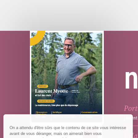
Port
Laurent 
Écla
Version en ligne