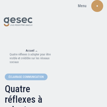
Menu
Recherche
Accueil
Quatre réflexes à adopter pour être
visible et crédible sur les réseaux
sociaux
Qui sommes-nous ?
ÉCLAIRAGE COMMUNICATION
Quatre
Nos adhérents
réflexes à
Carte du réseau