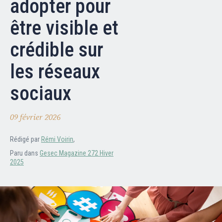
adopter pour
Nos partenaires
être visible et
Clients professionnels
crédible sur
Blog
les réseaux
sociaux
Nous rejoindre
Extranet
Les maîtres du bain
09 février 2026
Nous contacter
Rédigé par
Rémi Voirin
,
FAQ
Paru dans
Gesec Magazine 272 Hiver
2025