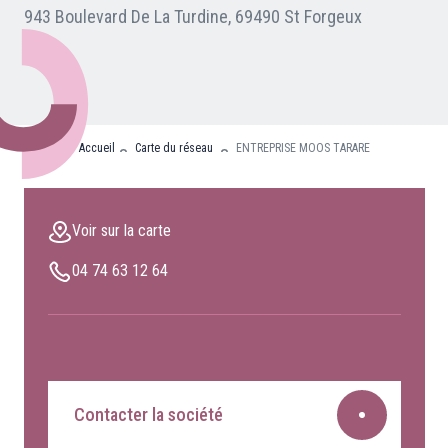
943 Boulevard De La Turdine, 69490 St Forgeux
Nos partenaires
Clients professionnels
Blog
Accueil
Carte du réseau
ENTREPRISE MOOS TARARE
Nous rejoindre
Extranet
Voir sur la carte
Les maîtres du bain
Nous contacter
04 74 63 12 64
FAQ
Contacter la société