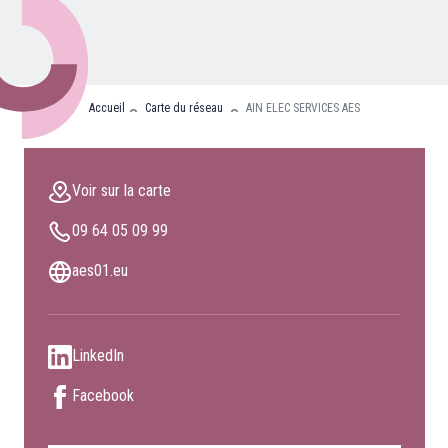
Nos partenaires
Clients professionnels
Accueil
Carte du réseau
AIN ELEC SERVICES AES
Blog
Nous rejoindre
Voir sur la carte
Extranet
09 64 05 09 99
Les maîtres du bain
Nous contacter
aes01.eu
FAQ
LinkedIn
Facebook