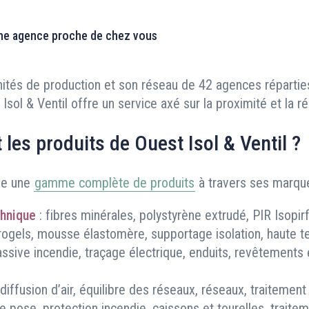
ne agence proche de chez vous
nités de production et son réseau de 42 agences réparties
Isol & Ventil offre un service axé sur la proximité et la ré
 les produits de Ouest Isol & Ventil ?
se une
gamme complète de produits
à travers ses marque
chnique
: fibres minérales, polystyrène extrudé, PIR Isopir
aérogels, mousse élastomère, supportage isolation, haute 
assive incendie, traçage électrique, enduits, revêtements
 diffusion d’air, équilibre des réseaux, réseaux, traitemen
 pose, protection incendie, caissons et tourelles, traiteme