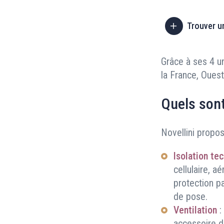
Trouver u
Grâce à ses 4 u
la France, Ouest 
Quels sont
Novellini propo
Isolation te
cellulaire, 
protection p
de pose.
Ventilation
:
accessoire de