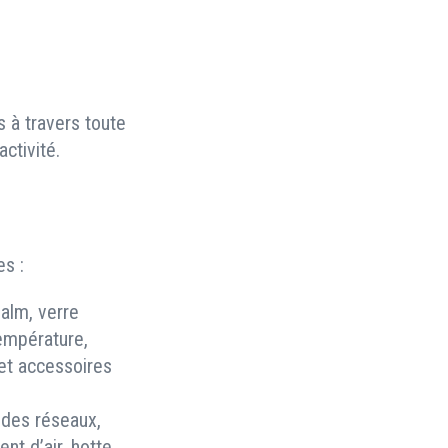
 à travers toute
activité.
s :
falm, verre
température,
 et accessoires
t des réseaux,
nt d’air, hotte,