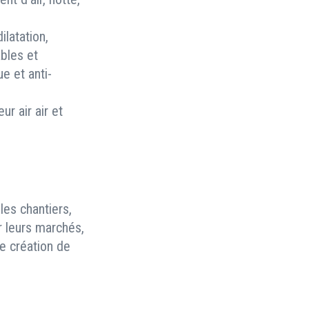
ilatation,
bles et
e et anti-
r air air et
les chantiers,
r leurs marchés,
e création de