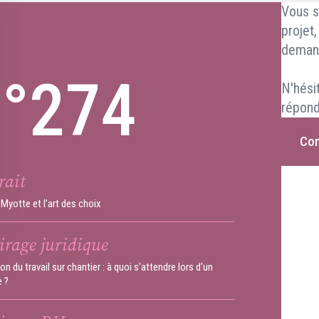
Vous s
projet
deman
n°274
N'hési
répond
Con
rait
Myotte et l’art des choix
irage juridique
on du travail sur chantier : à quoi s'attendre lors d'un
e ?