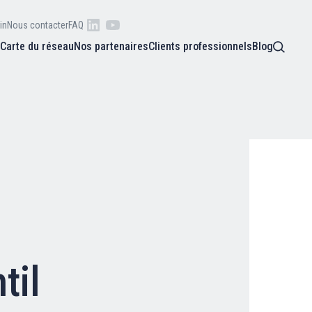
in
Nous contacter
FAQ
s
Carte du réseau
Nos partenaires
Clients professionnels
Blog
 raison
he
Qui sommes-nous ?
oire
Nos adhérents
Carte du réseau
til
Nos partenaires