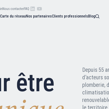
in
Nous contacter
FAQ
s
Carte du réseau
Nos partenaires
Clients professionnels
Blog
 raison
he
Qui sommes-nous ?
oire
Nos adhérents
Depuis 55 a
r être
d’acteurs s
plomberie, d
Carte du réseau
climatisatio
unique
renouvelable
Nos partenaires
le territoir