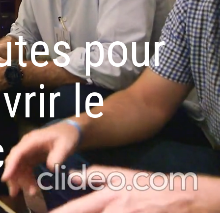
utes pour
rir le
c