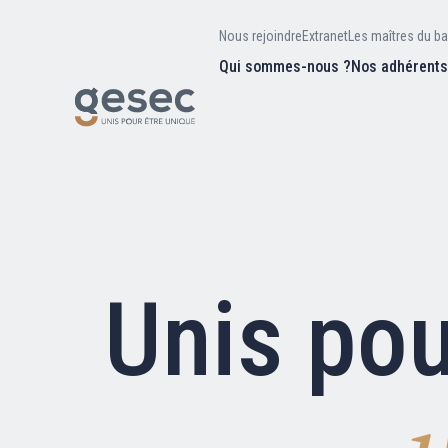
Nous rejoindre
Extranet
Les maîtres du ba
Qui sommes-nous ?
Nos adhérent
Nos missions
Valeurs et
d’être
Recherc
Notre équipe
Notre hist
Unis pou
Nous rejoindre
Extranet
Les maîtres du bain