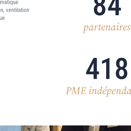
84
limatique
n, ventilation
que
partenaires
418
PME indépenda