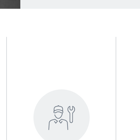
r ses équipes dans le respect de
Développer sa notori
islation :
Développer la visibili
er, évaluer et développer les
l’entreprise pour con
tences de ses collaborateurs.
clients et les fidélise
 et motiver ses équipes pour plus
outils de communicat