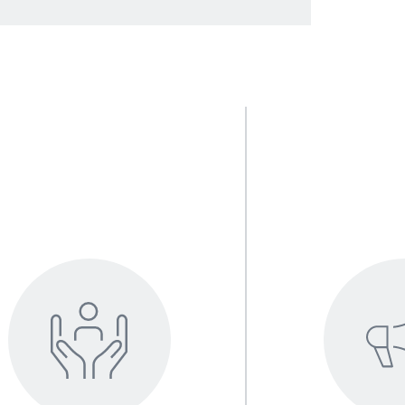
été :
Dynamiser son commerce :
té et la notoriété de
Développer la dynamique commerci
quérir de nouveaux
l’entreprise pour augmenter les vent
r, en utilisant des
formant ses équipes à la relation cli
ion indispensables
aux techniques de vente sur le mar