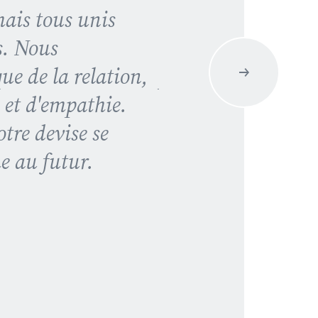
mais tous unis
dans la gestion et 
s. Nous
entreprises, le Ges
ue de la relation,
progresse sans cess
e et d'empathie.
les innovations tec
tre devise se
environnementales
e au futur.
"coup d'avance" ce
ans.