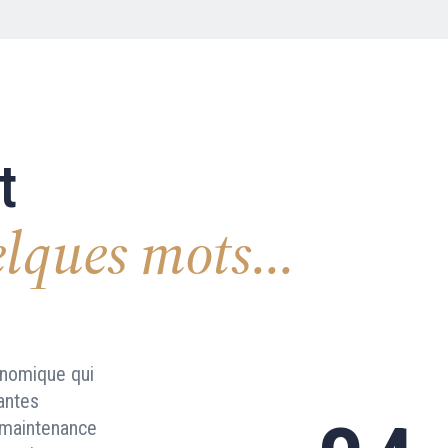
t
lques mots...
nomique qui
antes
a maintenance