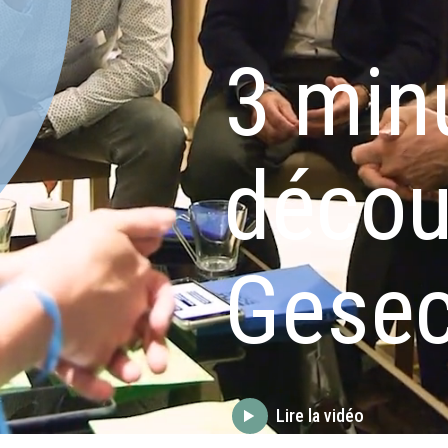
3 min
découv
Gese
Lire la vidéo