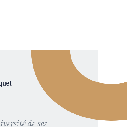
quet
Pascal
PRÉSIDENT
diversité de ses
Offrant un soutien