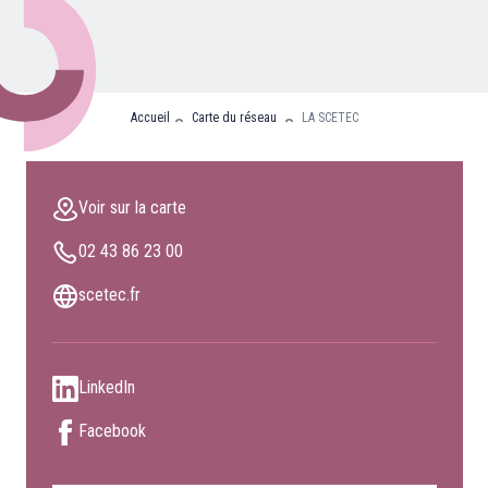
Nos partenaires
Clients professionnels
Accueil
Carte du réseau
LA SCETEC
Blog
Nous rejoindre
Voir sur la carte
Extranet
02 43 86 23 00
Les maîtres du bain
Nous contacter
scetec.fr
FAQ
LinkedIn
Facebook