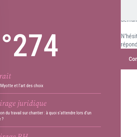
Vous s
projet
deman
n°274
N'hési
répond
Con
rait
Myotte et l’art des choix
irage juridique
on du travail sur chantier : à quoi s'attendre lors d'un
e ?
airage RH