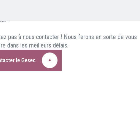
ouhaitez en savoir plus sur le Gesec, nous proposer un
, entrer en contact avec un service ou toute autre
de ?
tez pas à nous contacter ! Nous ferons en sorte de vous
re dans les meilleurs délais.
tacter le Gesec