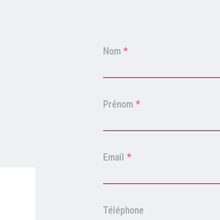
Clients professionnels
Formulaire
Nom
*
contact
Blog
adherent
Prénom
*
Email
*
Téléphone