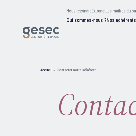
Nous rejoindre
Extranet
Les maîtres du ba
Qui sommes-nous ?
Nos adhérent
Nos missions
Valeurs et
d’être
Recherc
Notre équipe
Notre hist
Accueil
Contacter notre adhérent
Contac
Nous rejoindre
Extranet
Les maîtres du bain