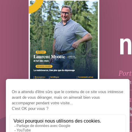
Port
Laurent 
Écla
Version en ligne
Inspecti
contrôl
Écl