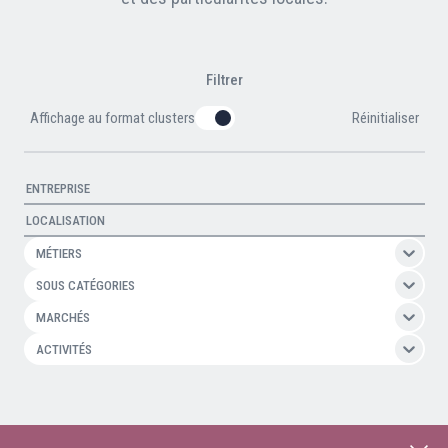
Nos partenaires
Clients professionnels
Filtrer
Affichage au format clusters
Blog
Réinitialiser
Nous rejoindre
Extranet
Les maîtres du bain
MÉTIERS
Nous contacter
FAQ
SOUS CATÉGORIES
MARCHÉS
ACTIVITÉS