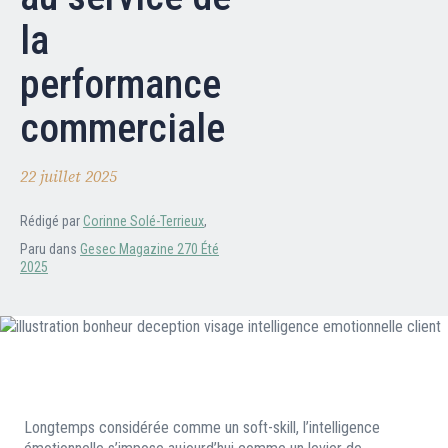
Nos partenaires
la
Clients professionnels
performance
commerciale
Blog
22 juillet 2025
Nous rejoindre
Extranet
Rédigé par
Corinne Solé-Terrieux
,
Les maîtres du bain
Paru dans
Gesec Magazine 270 Été
Nous contacter
2025
FAQ
Longtemps considérée comme un soft-skill, l’intelligence